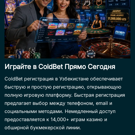
Играйте в ColdBet Прямо Сегодня
ColdBet регистрация в Узбекистане обеспечивает
быструю и простую регистрацию, открывающую
полную игровую платформу. Быстрая регистрация
предлагает выбор между телефоном, email и
социальными методами. Немедленный доступ
предоставляется к 14,000+ играм казино и
обширной букмекерской линии.