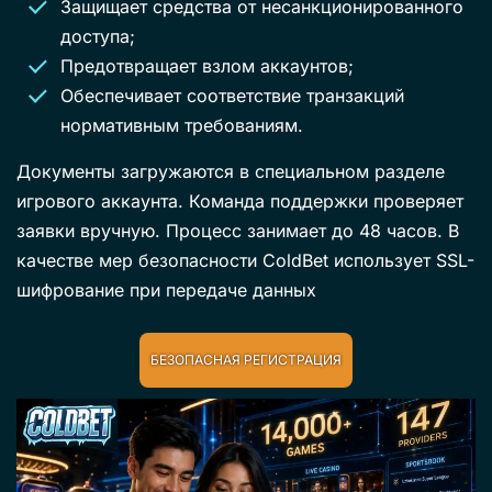
Защищает средства от несанкционированного
доступа;
Предотвращает взлом аккаунтов;
Обеспечивает соответствие транзакций
нормативным требованиям.
Документы загружаются в специальном разделе
игрового аккаунта. Команда поддержки проверяет
заявки вручную. Процесс занимает до 48 часов. В
качестве мер безопасности ColdBet использует SSL-
шифрование при передаче данных
БЕЗОПАСНАЯ РЕГИСТРАЦИЯ