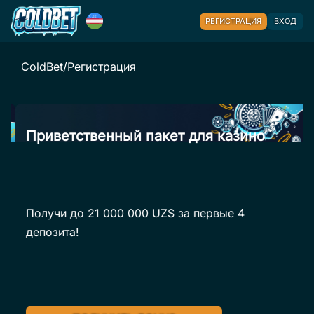
РЕГИСТРАЦИЯ
ВХОД
ColdBet
/
Регистрация
Приветственный пакет для казино
Получи до 21 000 000 UZS за первые 4
депозита!