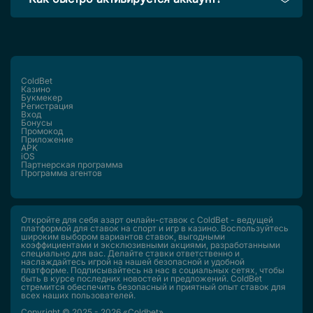
ColdBet
Казино
Букмекер
Регистрация
Вход
Бонусы
Промокод
Приложение
APK
iOS
Партнерская программа
Программа агентов
Откройте для себя азарт онлайн-ставок с ColdBet - ведущей
платформой для ставок на спорт и игр в казино. Воспользуйтесь
широким выбором вариантов ставок, выгодными
коэффициентами и эксклюзивными акциями, разработанными
специально для вас. Делайте ставки ответственно и
наслаждайтесь игрой на нашей безопасной и удобной
платформе. Подписывайтесь на нас в социальных сетях, чтобы
быть в курсе последних новостей и предложений. ColdBet
стремится обеспечить безопасный и приятный опыт ставок для
всех наших пользователей.
Copyright © 2025 - 2026 «Coldbet».